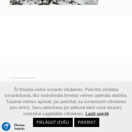
© Valmieras Gaujas krasta vidusskola | Visas
Šī tīmekļa vietne izmanto sīkdatnes. Piekrītot sīkdatņu
autortiesības aizsargātas |
Piekļūstamības
izmantošanai, tiks nodrošināta tīmekļa vietnes optimāla darbība.
paziņojums
Turpinot vietnes apskati, jūs piekrītat, ka izmantosim sīkdatnes
jūsu ierīcē. Savu piekrišanu jūs jebkurā laikā varat atsaukt,
nodzēšot saglabātās sīkdatnes.
Lasīt vairāk
Email
Google
Ph
PIELĀGOT IZVĒLI
PIEKRIST