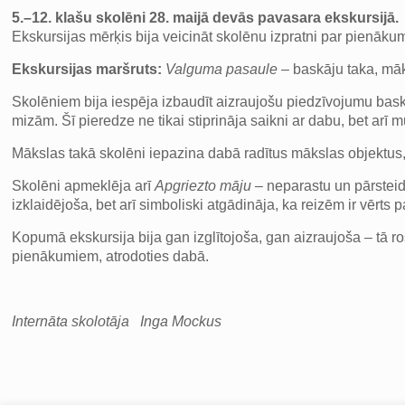
5.–12. klašu skolēni 28. maijā devās pavasara ekskursijā.
Ekskursijas mērķis bija veicināt skolēnu izpratni par pienāku
Ekskursijas maršruts:
Valguma pasaule
– baskāju taka, māk
Skolēniem bija iespēja izbaudīt aizraujošu piedzīvojumu bask
mizām. Šī pieredze ne tikai stiprināja saikni ar dabu, bet arī 
Mākslas takā skolēni iepazina dabā radītus mākslas objektus,
Skolēni apmeklēja arī
Apgriezto māju
– neparastu un pārsteidz
izklaidējoša, bet arī simboliski atgādināja, ka reizēm ir vērts 
Kopumā ekskursija bija gan izglītojoša, gan aizraujoša – tā r
pienākumiem, atrodoties dabā.
Internāta skolotāja Inga Mockus