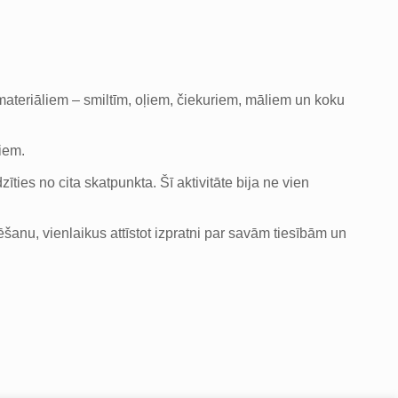
ateriāliem – smiltīm, oļiem, čiekuriem, māliem un koku
iem.
ties no cita skatpunkta. Šī aktivitāte bija ne vien
šanu, vienlaikus attīstot izpratni par savām tiesībām un