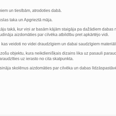
miem un tiesībām, atrodoties dabā.
slas taka un Apgrieztā māja.
āju takā, kur viņi ar basām kājām staigāja pa dažādiem dabas m
mudināja aizdomāties par cilvēka atbildību pret apkārtējo vidi.
 kas veidoti no videi draudzīgiem un dabai saudzīgiem materiāl
ošu objektu, kura neikdienišķais dizains lika uz pasauli paraudzī
paraudzīties uz ierasto no cita skatpunkta.
osināja skolēnus aizdomāties par cilvēka un dabas līdzāspastāvē