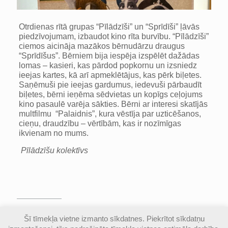
Otrdienas rītā grupas “Pīlādzīši” un “Sprīdīši” ļāvās
piedzīvojumam, izbaudot kino rīta burvību. “Pīlādzīši”
ciemos aicināja mazākos bērnudārzu draugus
“Sprīdīšus”. Bērniem bija iespēja izspēlēt dažādas
lomas – kasieri, kas pārdod popkornu un izsniedz
ieejas kartes, kā arī apmeklētājus, kas pērk biļetes.
Saņēmuši pie ieejas gardumus, iedevuši pārbaudīt
biļetes, bērni ieņēma sēdvietas un kopīgs ceļojums
kino pasaulē varēja sākties. Bērni ar interesi skatījās
multfilmu “Palaidnis”, kura vēstīja par uzticēšanos,
cieņu, draudzību – vērtībām, kas ir nozīmīgas
ikvienam no mums.
Pīlādzīšu kolektīvs
© Valmieras Gaujas krasta vidusskola | Visas
Šī tīmekļa vietne izmanto sīkdatnes. Piekrītot sīkdatņu
autortiesības aizsargātas |
Piekļūstamības