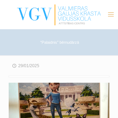
“Palaidnis” bērnudārzā
29/01/2025