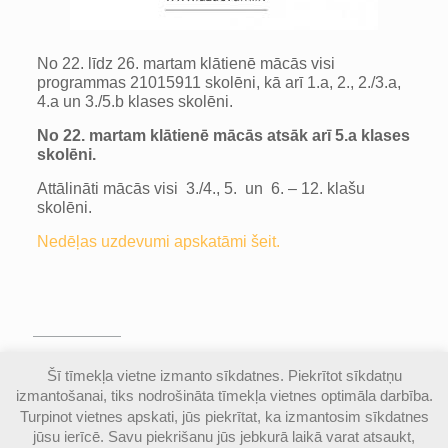
No 22. līdz 26. martam klātienē mācās visi
programmas 21015911 skolēni, kā arī 1.a, 2., 2./3.a,
4.a un 3./5.b klases skolēni.
No 22. martam klātienē mācās atsāk arī 5.a klases
skolēni.
Attālināti mācās visi 3./4., 5. un 6. – 12. klašu
skolēni.
Nedēļas uzdevumi apskatāmi šeit.
© Valmieras Gaujas krasta vidusskola | Visas
Šī tīmekļa vietne izmanto sīkdatnes. Piekrītot sīkdatņu
autortiesības aizsargātas |
Piekļūstamības
izmantošanai, tiks nodrošināta tīmekļa vietnes optimāla darbība.
paziņojums
Turpinot vietnes apskati, jūs piekrītat, ka izmantosim sīkdatnes
jūsu ierīcē. Savu piekrišanu jūs jebkurā laikā varat atsaukt,