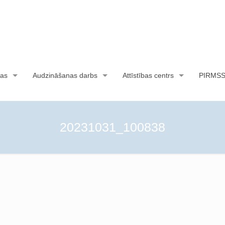
as
Audzināšanas darbs
Attīstības centrs
PIRMS
20231031_100838