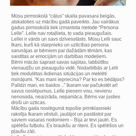
Mūsu pirmsskolā “cāļus” skaita pavasara beigās,
atskatoties uz mācību gadā paveikto. Jau vairākus
gadus pirmsskolā tiek izmantota metode “Persona
Lelle”. Lelle nav rotaļlieta, to vada pieaugušais.
Lellei ir vārds un savs dzīvesstāsts. Mūsu Lelli sauc
Ikars, kurš kā starpnieks un uzticības persona
sarunājas ar bērniem par dažādām tēmām, kas
saistītas ar emocijām un darbības modeļiem.
Bērni mācās saprast savas sajūtas, labbūtību
vienaudžu un pieaugušo vidē. Nodarbībās ar Lelli
tiek modulētas ikdienas situācijas un meklēti
risinājumi. “Kas mani iepriecina? Par ko es bēdājos?
Palīdzi man, es baidos ..” Ikaram var pačukstēt arī
savus noslēpumus. Lelle pieņem visu, nevienu
nenosoda, neaizrāda, nepamāca. Bērns var justies
droši un uzticas.
Mācību gada noslēgumā topošie pirmklasnieki
rakstīja Ikaram vēstuli, jautājot un pastāstot par
saviem vasaras nodomiem – Bija ar tevi jautri. Es
spēlēšu futbolu. Es braukšu ar riteni. Es spēlēšos un
pļaušu zāli.