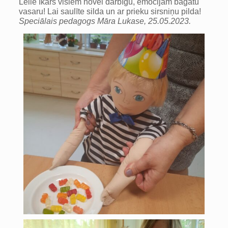
Lelle Ikars visiem novēl darbīgu, emocijām bagātu
vasaru! Lai saulīte silda un ar prieku sirsniņu pilda!
Speciālais pedagogs Māra Lukase, 25.05.2023.