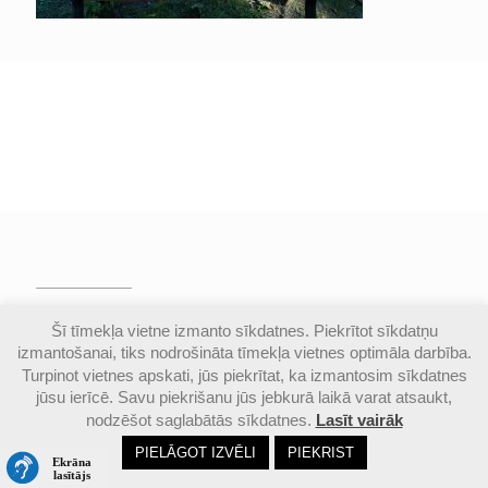
© Valmieras Gaujas krasta vidusskola | Visas
Šī tīmekļa vietne izmanto sīkdatnes. Piekrītot sīkdatņu
autortiesības aizsargātas |
Piekļūstamības
izmantošanai, tiks nodrošināta tīmekļa vietnes optimāla darbība.
paziņojums
Turpinot vietnes apskati, jūs piekrītat, ka izmantosim sīkdatnes
jūsu ierīcē. Savu piekrišanu jūs jebkurā laikā varat atsaukt,
nodzēšot saglabātās sīkdatnes.
Lasīt vairāk
Email
Google
Ph
PIELĀGOT IZVĒLI
PIEKRIST