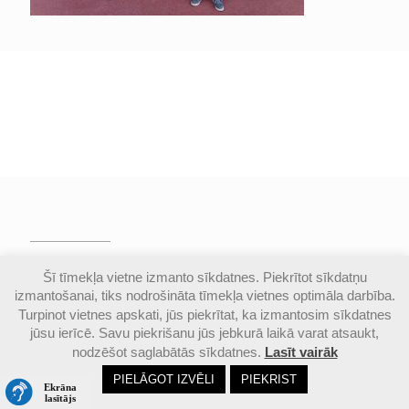
© Valmieras Gaujas krasta vidusskola | Visas
Šī tīmekļa vietne izmanto sīkdatnes. Piekrītot sīkdatņu
autortiesības aizsargātas |
Piekļūstamības
izmantošanai, tiks nodrošināta tīmekļa vietnes optimāla darbība.
paziņojums
Turpinot vietnes apskati, jūs piekrītat, ka izmantosim sīkdatnes
jūsu ierīcē. Savu piekrišanu jūs jebkurā laikā varat atsaukt,
nodzēšot saglabātās sīkdatnes.
Lasīt vairāk
Email
Google
Ph
PIELĀGOT IZVĒLI
PIEKRIST