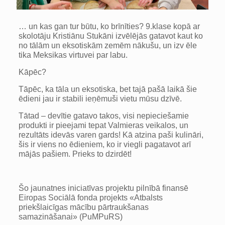
… un kas gan tur būtu, ko brīnīties? 9.klase kopā ar
skolotāju Kristiānu Stukāni izvēlējās gatavot kaut ko
no tālām un eksotiskām zemēm nākušu, un izv ēle
tika Meksikas virtuvei par labu.
Kāpēc?
Tāpēc, ka tāla un eksotiska, bet tajā pašā laikā šie
ēdieni jau ir stabili ieņēmuši vietu mūsu dzīvē.
Tātad – devītie gatavo takos, visi nepieciešamie
produkti ir pieejami tepat Valmieras veikalos, un
rezultāts idevās varen gards! Kā atzina paši kulināri,
šis ir viens no ēdieniem, ko ir viegli pagatavot arī
mājās pašiem. Prieks to dzirdēt!
Šo jaunatnes iniciatīvas projektu pilnībā finansē
Eiropas Sociālā fonda projekts «Atbalsts
priekšlaicīgas mācību pārtraukšanas
samazināšanai» (PuMPuRS)