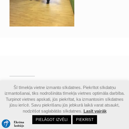
© Valmieras Gaujas krasta vidusskola | Visas
Šī tīmekļa vietne izmanto sīkdatnes. Piekrītot sīkdatņu
autortiesības aizsargātas |
Piekļūstamības
izmantošanai, tiks nodrošināta tīmekļa vietnes optimāla darbība.
paziņojums
Turpinot vietnes apskati, jūs piekrītat, ka izmantosim sīkdatnes
jūsu ierīcē. Savu piekrišanu jūs jebkurā laikā varat atsaukt,
nodzēšot saglabātās sīkdatnes.
Lasīt vairāk
Email
Google
Ph
PIELĀGOT IZVĒLI
PIEKRIST