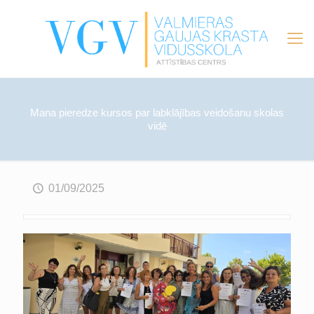
Mana pieredze kursos par labklājības veidošanu skolas
vidē
01/09/2025