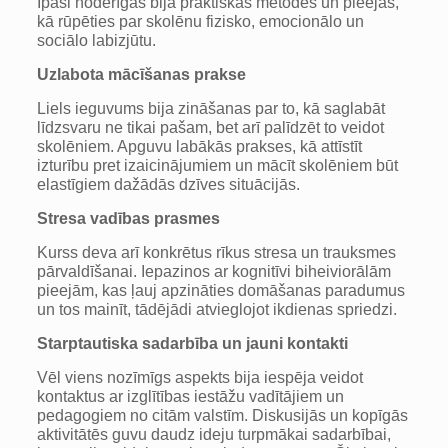
Īpaši noderīgas bija praktiskas metodes un pieejas,
kā rūpēties par skolēnu fizisko, emocionālo un
sociālo labizjūtu.
Uzlabota mācīšanas prakse
Liels ieguvums bija zināšanas par to, kā saglabāt
līdzsvaru ne tikai pašam, bet arī palīdzēt to veidot
skolēniem. Apguvu labākās prakses, kā attīstīt
izturību pret izaicinājumiem un mācīt skolēniem būt
elastīgiem dažādās dzīves situācijās.
Stresa vadības prasmes
Kurss deva arī konkrētus rīkus stresa un trauksmes
pārvaldīšanai. Iepazinos ar kognitīvi biheiviorālām
pieejām, kas ļauj apzināties domāšanas paradumus
un tos mainīt, tādējādi atvieglojot ikdienas spriedzi.
Starptautiska sadarbība un jauni kontakti
Vēl viens nozīmīgs aspekts bija iespēja veidot
kontaktus ar izglītības iestāžu vadītājiem un
pedagogiem no citām valstīm. Diskusijās un kopīgās
aktivitātēs guvu daudz ideju turpmākai sadarbībai,