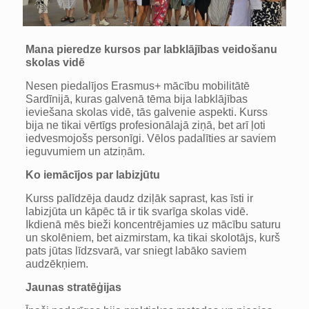
Mana pieredze kursos par labklājības veidošanu
skolas vidē
Nesen piedalījos Erasmus+ mācību mobilitātē
Sardīnijā, kuras galvenā tēma bija labklājības
ieviešana skolas vidē, tās galvenie aspekti. Kurss
bija ne tikai vērtīgs profesionālajā ziņā, bet arī ļoti
iedvesmojošs personīgi. Vēlos padalīties ar saviem
ieguvumiem un atziņām.
Ko iemācījos par labizjūtu
Kurss palīdzēja daudz dziļāk saprast, kas īsti ir
labizjūta un kāpēc tā ir tik svarīga skolas vidē.
Ikdienā mēs bieži koncentrējamies uz mācību saturu
un skolēniem, bet aizmirstam, ka tikai skolotājs, kurš
pats jūtas līdzsvarā, var sniegt labāko saviem
audzēkņiem.
Jaunas stratēģijas