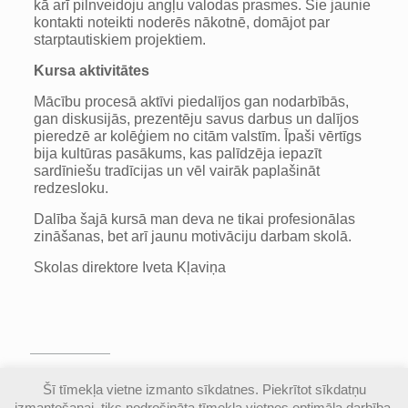
kā arī pilnveidoju angļu valodas prasmes. Šie jaunie
kontakti noteikti noderēs nākotnē, domājot par
starptautiskiem projektiem.
Kursa aktivitātes
Mācību procesā aktīvi piedalījos gan nodarbībās,
gan diskusijās, prezentēju savus darbus un dalījos
pieredzē ar kolēģiem no citām valstīm. Īpaši vērtīgs
bija kultūras pasākums, kas palīdzēja iepazīt
sardīniešu tradīcijas un vēl vairāk paplašināt
redzesloku.
Dalība šajā kursā man deva ne tikai profesionālas
zināšanas, bet arī jaunu motivāciju darbam skolā.
Skolas direktore Iveta Kļaviņa
© Valmieras Gaujas krasta vidusskola | Visas
Šī tīmekļa vietne izmanto sīkdatnes. Piekrītot sīkdatņu
autortiesības aizsargātas |
Piekļūstamības
izmantošanai, tiks nodrošināta tīmekļa vietnes optimāla darbība.