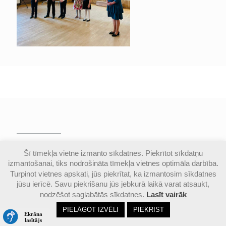
© Valmieras Gaujas krasta vidusskola | Visas
Šī tīmekļa vietne izmanto sīkdatnes. Piekrītot sīkdatņu
autortiesības aizsargātas |
Piekļūstamības
izmantošanai, tiks nodrošināta tīmekļa vietnes optimāla darbība.
paziņojums
Turpinot vietnes apskati, jūs piekrītat, ka izmantosim sīkdatnes
jūsu ierīcē. Savu piekrišanu jūs jebkurā laikā varat atsaukt,
nodzēšot saglabātās sīkdatnes.
Lasīt vairāk
Email
Google
Ph
PIELĀGOT IZVĒLI
PIEKRIST