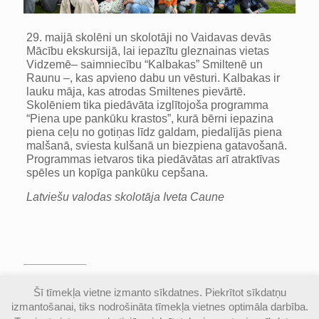
29. maijā skolēni un skolotāji no Vaidavas devās
Mācību ekskursijā, lai iepazītu gleznainas vietas
Vidzemē– saimniecību “Kalbakas” Smiltenē un
Raunu –, kas apvieno dabu un vēsturi. Kalbakas ir
lauku māja, kas atrodas Smiltenes pievārtē.
Skolēniem tika piedāvāta izglītojoša programma
“Piena upe pankūku krastos”, kurā bērni iepazina
piena ceļu no gotiņas līdz galdam, piedalījās piena
malšanā, sviesta kulšanā un biezpiena gatavošanā.
Programmas ietvaros tika piedāvātas arī atraktīvas
spēles un kopīga pankūku cepšana.
Latviešu valodas skolotāja Iveta Caune
© Valmieras Gaujas krasta vidusskola | Visas
Šī tīmekļa vietne izmanto sīkdatnes. Piekrītot sīkdatņu
autortiesības aizsargātas |
Piekļūstamības
izmantošanai, tiks nodrošināta tīmekļa vietnes optimāla darbība.
paziņojums