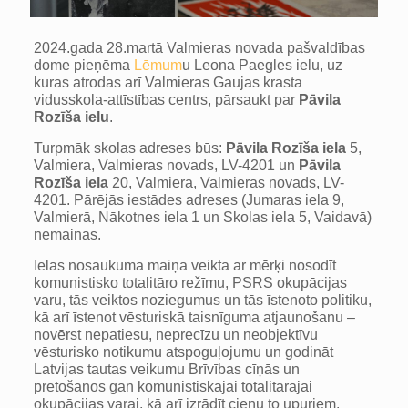
2024.gada 28.martā Valmieras novada pašvaldības
dome pieņēma
Lēmum
u Leona Paegles ielu, uz
kuras atrodas arī Valmieras Gaujas krasta
vidusskola-attīstības centrs, pārsaukt par
Pāvila
Rozīša ielu
.
Turpmāk skolas adreses būs:
Pāvila Rozīša iela
5,
Valmiera, Valmieras novads, LV-4201 un
Pāvila
Rozīša iela
20, Valmiera, Valmieras novads, LV-
4201. Pārējās iestādes adreses (Jumaras iela 9,
Valmierā, Nākotnes iela 1 un Skolas iela 5, Vaidavā)
nemainās.
Ielas nosaukuma maiņa veikta ar mērķi nosodīt
komunistisko totalitāro režīmu, PSRS okupācijas
varu, tās veiktos noziegumus un tās īstenoto politiku,
kā arī īstenot vēsturiskā taisnīguma atjaunošanu –
novērst nepatiesu, neprecīzu un neobjektīvu
vēsturisko notikumu atspoguļojumu un godināt
Latvijas tautas veikumu Brīvības cīņās un
pretošanos gan komunistiskajai totalitārajai
okupācijas varai, kā arī izrādīt cieņu to upuriem.