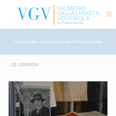
Leona Paegles iela pārsaukta par Pāvila Rozīša ielu
11/04/2024