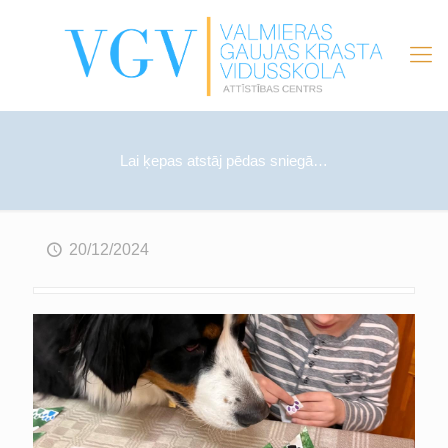
Lai ķepas atstāj pēdas sniegā…
20/12/2024