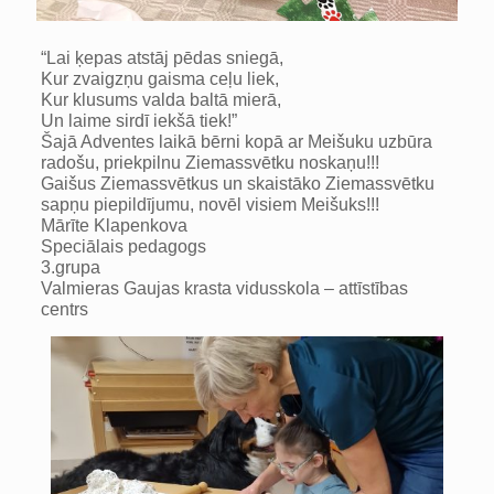
“Lai ķepas atstāj pēdas sniegā,
Kur zvaigzņu gaisma ceļu liek,
Kur klusums valda baltā mierā,
Un laime sirdī iekšā tiek!”
Šajā Adventes laikā bērni kopā ar Meišuku uzbūra
radošu, priekpilnu Ziemassvētku noskaņu!!!
Gaišus Ziemassvētkus un skaistāko Ziemassvētku
sapņu piepildījumu, novēl visiem Meišuks!!!
Mārīte Klapenkova
Speciālais pedagogs
3.grupa
Valmieras Gaujas krasta vidusskola – attīstības
centrs