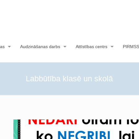
as
Audzināšanas darbs
Attīstības centrs
PIRMS
Labbūtība klasē un skolā