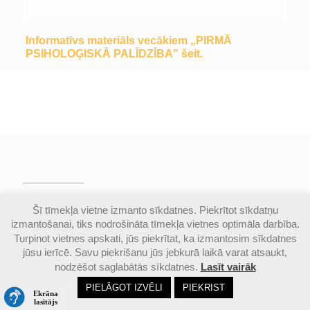
Informatīvs materiāls vecākiem „PIRMĀ
PSIHOLOĢISKĀ PALĪDZĪBA” šeit.
© Valmieras Gaujas krasta vidusskola | Visas
Šī tīmekļa vietne izmanto sīkdatnes. Piekrītot sīkdatņu
autortiesības aizsargātas |
Piekļūstamības
izmantošanai, tiks nodrošināta tīmekļa vietnes optimāla darbība.
paziņojums
Turpinot vietnes apskati, jūs piekrītat, ka izmantosim sīkdatnes
jūsu ierīcē. Savu piekrišanu jūs jebkurā laikā varat atsaukt,
nodzēšot saglabātās sīkdatnes.
Lasīt vairāk
Email
Google
Ph
PIELĀGOT IZVĒLI
PIEKRIST