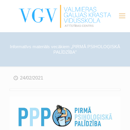
Informatīvs materiāls vecākiem „PIRMĀ PSIHOLOĢISKĀ
PALĪDZĪBA”
24/02/2021