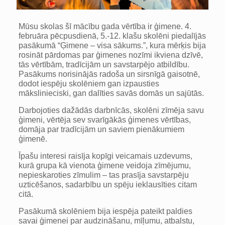
Mūsu skolas šī mācību gada vērtība ir ģimene. 4.
februāra pēcpusdienā, 5.-12. klašu skolēni piedalījās
pasākumā “Ģimene – visa sākums.”, kura mērķis bija
rosināt pārdomas par ģimenes nozīmi ikviena dzīvē,
tās vērtībām, tradīcijām un savstarpējo atbildību.
Pasākums norisinājās radoša un sirsnīgā gaisotnē,
dodot iespēju skolēniem gan izpausties
mākslinieciski, gan dalīties savās domās un sajūtās.
Darbojoties dažādās darbnīcās, skolēni zīmēja savu
ģimeni, vērtēja sev svarīgākās ģimenes vērtības,
domāja par tradīcijām un saviem pienākumiem
ģimenē.
Īpašu interesi raisīja kopīgi veicamais uzdevums,
kurā grupa kā vienota ģimene veidoja zīmējumu,
nepieskaroties zīmulim – tas prasīja savstarpēju
uzticēšanos, sadarbību un spēju ieklausīties citam
citā.
Pasākumā skolēniem bija iespēja pateikt paldies
savai ģimenei par audzināšanu, mīļumu, atbalstu,