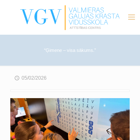
“Ģimene – visa sākums.”
05/02/2026