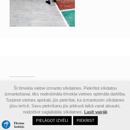
© Valmieras Gaujas krasta vidusskola | Visas
Šī tīmekļa vietne izmanto sīkdatnes. Piekrītot sīkdatņu
autortiesības aizsargātas |
Piekļūstamības
izmantošanai, tiks nodrošināta tīmekļa vietnes optimāla darbība.
paziņojums
Turpinot vietnes apskati, jūs piekrītat, ka izmantosim sīkdatnes
jūsu ierīcē. Savu piekrišanu jūs jebkurā laikā varat atsaukt,
nodzēšot saglabātās sīkdatnes.
Lasīt vairāk
Email
Google
Ph
PIELĀGOT IZVĒLI
PIEKRIST