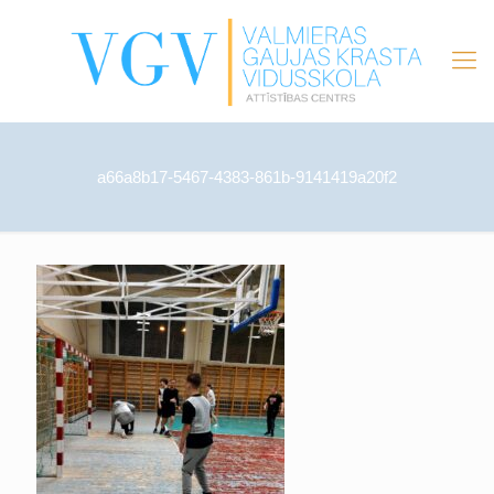
a66a8b17-5467-4383-861b-9141419a20f2