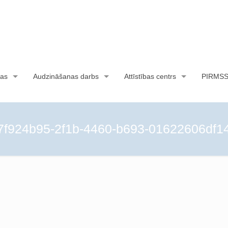
as
Audzināšanas darbs
Attīstības centrs
PIRMS
7f924b95-2f1b-4460-b693-01622606df1