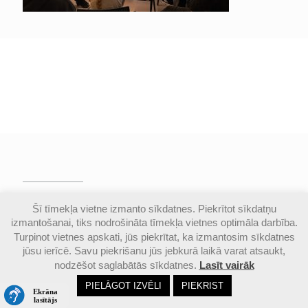
© Valmieras Gaujas krasta vidusskola | Visas
Šī tīmekļa vietne izmanto sīkdatnes. Piekrītot sīkdatņu
autortiesības aizsargātas |
Piekļūstamības
izmantošanai, tiks nodrošināta tīmekļa vietnes optimāla darbība.
paziņojums
Turpinot vietnes apskati, jūs piekrītat, ka izmantosim sīkdatnes
jūsu ierīcē. Savu piekrišanu jūs jebkurā laikā varat atsaukt,
nodzēšot saglabātās sīkdatnes.
Lasīt vairāk
Email
Google
Ph
PIELĀGOT IZVĒLI
PIEKRIST