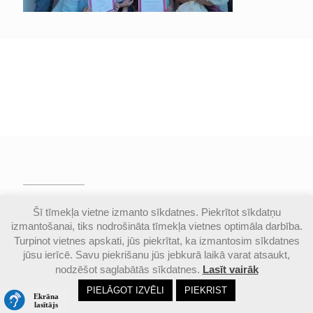
© Valmieras Gaujas krasta vidusskola | Visas
Šī tīmekļa vietne izmanto sīkdatnes. Piekrītot sīkdatņu
autortiesības aizsargātas |
Piekļūstamības
izmantošanai, tiks nodrošināta tīmekļa vietnes optimāla darbība.
paziņojums
Turpinot vietnes apskati, jūs piekrītat, ka izmantosim sīkdatnes
jūsu ierīcē. Savu piekrišanu jūs jebkurā laikā varat atsaukt,
nodzēšot saglabātās sīkdatnes.
Lasīt vairāk
Email
Google
Ph
PIELĀGOT IZVĒLI
PIEKRIST