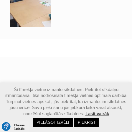
© Valmieras Gaujas krasta vidusskola | Visas
Šī tīmekļa vietne izmanto sīkdatnes. Piekrītot sīkdatņu
autortiesības aizsargātas |
Piekļūstamības
izmantošanai, tiks nodrošināta tīmekļa vietnes optimāla darbība.
paziņojums
Turpinot vietnes apskati, jūs piekrītat, ka izmantosim sīkdatnes
jūsu ierīcē. Savu piekrišanu jūs jebkurā laikā varat atsaukt,
nodzēšot saglabātās sīkdatnes.
Lasīt vairāk
Email
Google
Ph
PIELĀGOT IZVĒLI
PIEKRIST