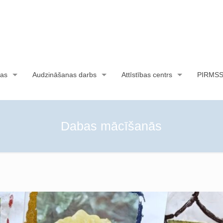
as
Audzināšanas darbs
Attīstības centrs
PIRMS
Dabas mācīšanās