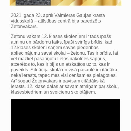
2021. gada 23. aprīlī Valmieras Gaujas krasta
vidusskolā – attīstības centrā bija paredzēts
Žetonvakars.
Žetonu vakars 12. klases skolēniem ir tāds īpašs
atmiņu un pārdomu laiks, īpaši svinīgs brīdis, kad
12.klases skolēni saņem savas piederības
apliecinājumu savai skolai – žetonu. Tas ir brīdis, lai
vēl mazliet pasapņotu lielos nākotnes sapņus,
atcerētos to, kas ir bijis un atskatītos uz to, kas ir
paveikts. Situācija skolā un visā pasaulē ir citādāka
nekā ierasts, tāpēc mēs visi cenšamies pielāgoties.
Arī šogad Žetonvakars ir pavisam citādāks kā
ierasts. 12. klase dalās ar savām atmiņām par skolu,
klasesbiedriem un sveicienu skolotājiem.