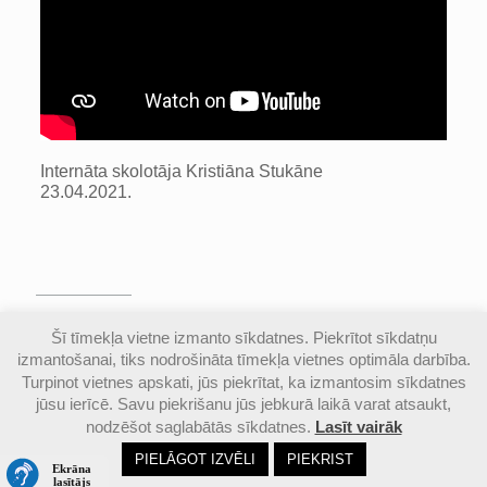
Internāta skolotāja Kristiāna Stukāne
23.04.2021.
© Valmieras Gaujas krasta vidusskola | Visas
Šī tīmekļa vietne izmanto sīkdatnes. Piekrītot sīkdatņu
autortiesības aizsargātas |
Piekļūstamības
izmantošanai, tiks nodrošināta tīmekļa vietnes optimāla darbība.
paziņojums
Turpinot vietnes apskati, jūs piekrītat, ka izmantosim sīkdatnes
jūsu ierīcē. Savu piekrišanu jūs jebkurā laikā varat atsaukt,
nodzēšot saglabātās sīkdatnes.
Lasīt vairāk
Email
Google
Ph
PIELĀGOT IZVĒLI
PIEKRIST