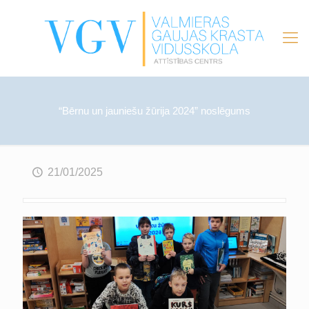
“Bērnu un jauniešu žūrija 2024” noslēgums
21/01/2025