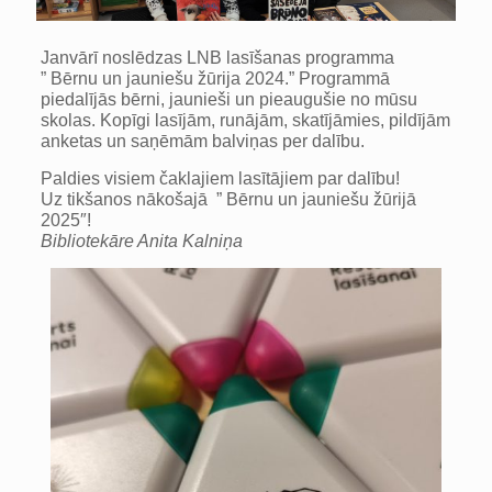
Janvārī noslēdzas LNB lasīšanas programma
” Bērnu un jauniešu žūrija 2024.” Programmā
piedalījās bērni, jaunieši un pieaugušie no mūsu
skolas. Kopīgi lasījām, runājām, skatījāmies, pildījām
anketas un saņēmām balviņas per dalību.
Paldies visiem čaklajiem lasītājiem par dalību!
Uz tikšanos nākošajā ” Bērnu un jauniešu žūrijā
2025″!
Bibliotekāre Anita Kalniņa