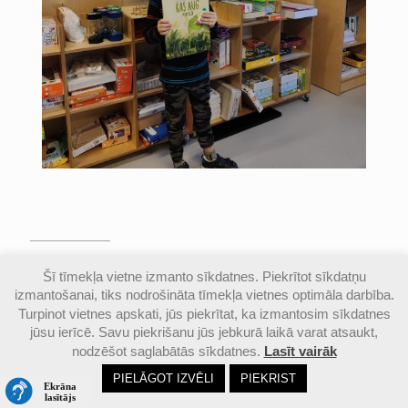
© Valmieras Gaujas krasta vidusskola | Visas
Šī tīmekļa vietne izmanto sīkdatnes. Piekrītot sīkdatņu
autortiesības aizsargātas |
Piekļūstamības
izmantošanai, tiks nodrošināta tīmekļa vietnes optimāla darbība.
paziņojums
Turpinot vietnes apskati, jūs piekrītat, ka izmantosim sīkdatnes
jūsu ierīcē. Savu piekrišanu jūs jebkurā laikā varat atsaukt,
nodzēšot saglabātās sīkdatnes.
Lasīt vairāk
Email
Google
Ph
PIELĀGOT IZVĒLI
PIEKRIST