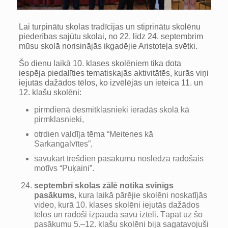
Lai turpinātu skolas tradīcijas un stiprinātu skolēnu
piederības sajūtu skolai, no 22. līdz 24. septembrim
mūsu skolā norisinājās ikgadējie Aristoteļa svētki.
Šo dienu laikā 10. klases skolēniem tika dota
iespēja piedalīties tematiskajās aktivitātēs, kurās viņi
iejutās dažādos tēlos, ko izvēlējās un ieteica 11. un
12. klašu skolēni:
pirmdienā desmitklasnieki ieradās skolā kā
pirmklasnieki,
otrdien valdīja tēma “Meitenes kā
Sarkangalvītes”,
savukārt trešdien pasākumu noslēdza radošais
motīvs “Puķaini”.
septembrī skolas zālē notika svinīgs
pasākums
, kura laikā pārējie skolēni noskatījās
video, kurā 10. klases skolēni iejutās dažādos
tēlos un radoši izpauda savu iztēli. Tāpat uz šo
pasākumu 5.–12. klašu skolēni bija sagatavojuši