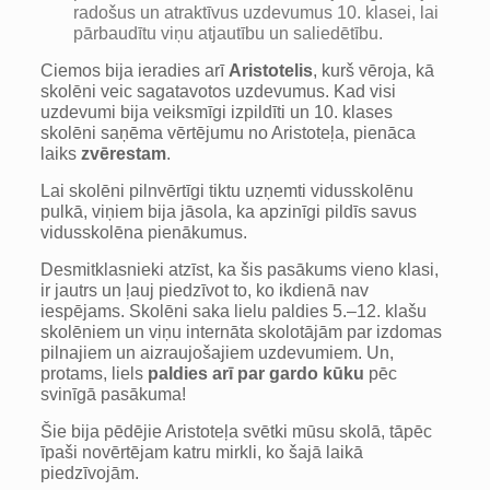
radošus un atraktīvus uzdevumus 10. klasei, lai
pārbaudītu viņu atjautību un saliedētību.
Ciemos bija ieradies arī
Aristotelis
, kurš vēroja, kā
skolēni veic sagatavotos uzdevumus. Kad visi
uzdevumi bija veiksmīgi izpildīti un 10. klases
skolēni saņēma vērtējumu no Aristoteļa, pienāca
laiks
zvērestam
.
Lai skolēni pilnvērtīgi tiktu uzņemti vidusskolēnu
pulkā, viņiem bija jāsola, ka apzinīgi pildīs savus
vidusskolēna pienākumus.
Desmitklasnieki atzīst, ka šis pasākums vieno klasi,
ir jautrs un ļauj piedzīvot to, ko ikdienā nav
iespējams. Skolēni saka lielu paldies 5.–12. klašu
skolēniem un viņu internāta skolotājām par izdomas
pilnajiem un aizraujošajiem uzdevumiem. Un,
protams, liels
paldies arī par gardo kūku
pēc
svinīgā pasākuma!
Šie bija pēdējie Aristoteļa svētki mūsu skolā, tāpēc
īpaši novērtējam katru mirkli, ko šajā laikā
piedzīvojām.