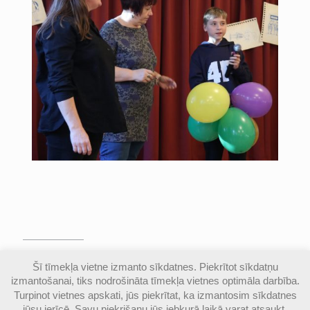
© Valmieras Gaujas krasta vidusskola | Visas
Šī tīmekļa vietne izmanto sīkdatnes. Piekrītot sīkdatņu
autortiesības aizsargātas |
Piekļūstamības
izmantošanai, tiks nodrošināta tīmekļa vietnes optimāla darbība.
paziņojums
Turpinot vietnes apskati, jūs piekrītat, ka izmantosim sīkdatnes
jūsu ierīcē. Savu piekrišanu jūs jebkurā laikā varat atsaukt,