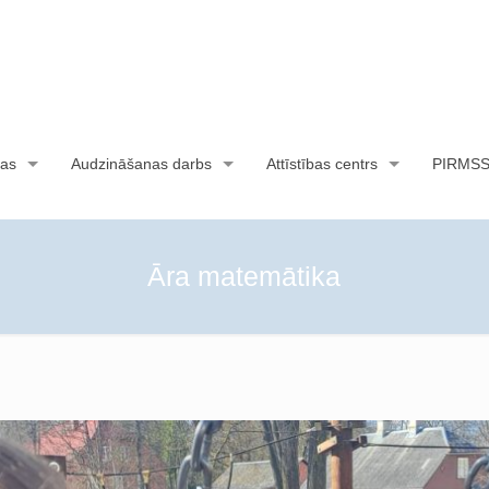
as
Audzināšanas darbs
Attīstības centrs
PIRMS
Āra matemātika