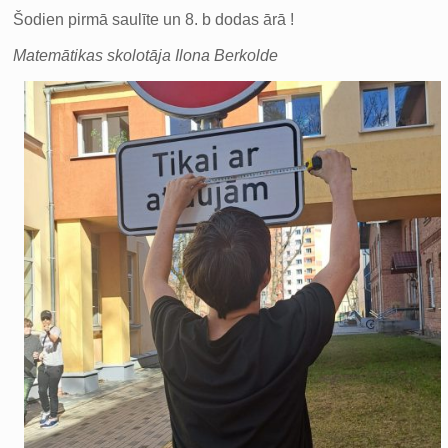
Šodien pirmā saulīte un 8. b dodas ārā !
Matemātikas skolotāja Ilona Berkolde