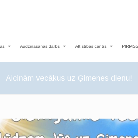
as
Audzināšanas darbs
Attīstības centrs
PIRMS
Aicinām vecākus uz Ģimenes dienu!