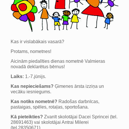
Kas ir vislabākais vasarā?
Protams, nometnes!
Aicinām piedalīties dienas nometnē Valmieras
novadā deklarētus bērnus!
Laiks:
1.-7.jūnijs.
Kas nepieciešams?
Ģimenes ārsta izziņa un
vecāku iesniegums.
Kas notiks nometnē?
Radošas darbnīcas,
pastaigas, spēles, rotaļas, sportošana.
Kā pieteikties?
Zvanīt skolotājai Dacei Sprincei (tel.
28691463) vai skolotājai Antrai Milerei
(tel.28350671)