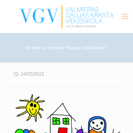
Aicinām uz nometni “Mazais mākslinieks”!
24/05/2022