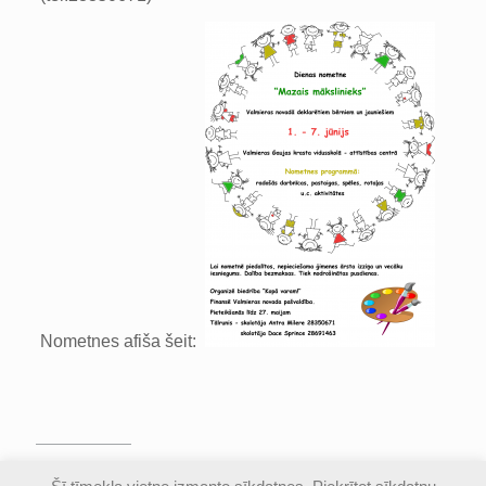
Nometnes afiša šeit:
© Valmieras Gaujas krasta vidusskola | Visas