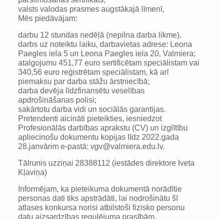
valsts valodas prasmes augstākajā līmenī,
Mēs piedāvājam:
darbu 12 stundas nedēļā (nepilna darba likme),
darbs uz noteiktu laiku, darbavietas adrese: Leona
Paegles iela 5 un Leona Paegles iela 20, Valmiera;
atalgojumu 451,77 euro sertificētam speciālistam vai
340,56 euro reģistrētam speciālistam, kā arī
piemaksu par darba stāžu ārstniecībā;
darba devēja līdzfinansētu veselības
apdrošināšanas polisi;
sakārtotu darba vidi un sociālās garantijas.
Pretendenti aicināti pieteikties, iesniedzot
Profesionālās darbības aprakstu (CV) un izglītību
apliecinošu dokumentu kopijas līdz 2022.gada
28.janvārim e-pastā:
vgv@valmiera.edu.lv
.
Tālrunis uzziņai 28388112 (iestādes direktore Iveta
Kļaviņa)
Informējam, ka pieteikuma dokumentā norādītie
personas dati tiks apstrādāti, lai nodrošinātu šī
atlases konkursa norisi atbilstoši fizisko personu
datu aizsardzības regulējuma prasībām.