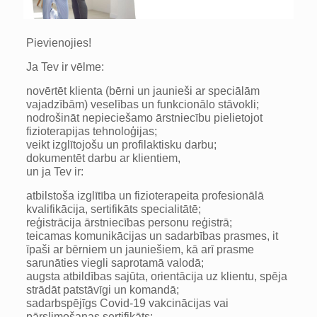
Pievienojies!
Ja Tev ir vēlme:
novērtēt klienta (bērni un jaunieši ar speciālām
vajadzībām) veselības un funkcionālo stāvokli;
nodrošināt nepieciešamo ārstniecību pielietojot
fizioterapijas tehnoloģijas;
veikt izglītojošu un profilaktisku darbu;
dokumentēt darbu ar klientiem,
un ja Tev ir:
atbilstoša izglītība un fizioterapeita profesionālā
kvalifikācija, sertifikāts specialitātē;
reģistrācija ārstniecības personu reģistrā;
teicamas komunikācijas un sadarbības prasmes, it
īpaši ar bērniem un jauniešiem, kā arī prasme
sarunāties viegli saprotamā valodā;
augsta atbildības sajūta, orientācija uz klientu, spēja
strādāt patstāvīgi un komandā;
sadarbspējīgs Covid-19 vakcinācijas vai
pārslimošanas sertifikāts;