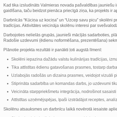
Kad tika izsludināts Valmieras novada pašvaldības jauniešu ini
gaidīšana, taču beidzot pienāca priecīgā ziņa, ka projekts ir ap
Darbnīcās “Kūciņa uz kociņa” un “Uzcep savu picu” skolēni pr
tradīcijas. Aktivitātes veicināja skolēnu interesi par svešvalo
Darbojoties nelielās grupās, jaunieši mācījās sadarboties, pl
Radošie uzdevumi (ēdienu noformēšana, prezentēšana) sekmē
Plānotie projekta rezultāti ir panākti ļoti augstā līmenī:
Skolēni iepazina dažādu valstu kulinārijas tradīcijas, iz
Tika attīstītas ēdienu gatavošanas prasmes, tostarp darb
Uzlabojās radošās un dizaina prasmes, veidojot vizuāli p
Stiprināta sadarbība un komandas darbs, jo uzdevumi tika
Veicināta starppriekšmetu integrācija, nodrošinot sasaisti
Attīstītas uzņēmējspējas, īpaši izstrādājot receptes, anal
Skolēnu atsauksmes un darbnīcu laikā novērotā iesaiste apliec