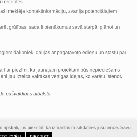
rī receptes.
ši meklēja kontaktinformāciju, zvanīja potenciālajiem
pārvarēt grūtības, sadalīt pienākumus savā starpā, plānot un
giem dalībnieki dalījās ar pagatavoto ēdienu un stāstu par
sarī ar piezīmi, ka jaunajam projektam būs nepieciešams
ni jau izteica vairākas vērtīgas idejas, ko varētu īstenot.
da pašvaldības atbalstu.
s apskati, jūs piekrītat, ka izmantosim sīkdatnes jūsu ierīcē. Savu
GOT IZVĒLI
PIEKRIST