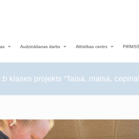
as
Audzināšanas darbs
Attīstības centrs
PIRMS
.b klases projekts “Taisa, maisa, cepina