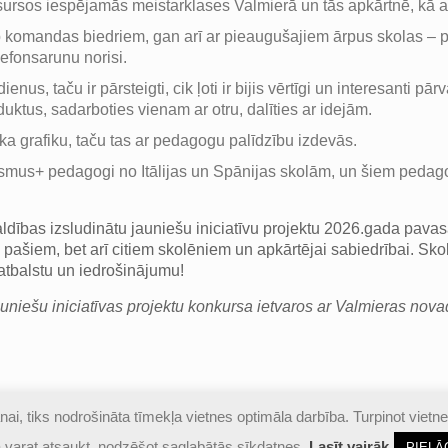
esursos iespējamās meistarklases Valmierā un tās apkārtnē, kā a
komandas biedriem, gan arī ar pieaugušajiem ārpus skolas – pa
efonsarunu norisi.
ienus, taču ir pārsteigti, cik ļoti ir bijis vērtīgi un interesanti 
duktus, sadarboties vienam ar otru, dalīties ar idejām.
aika grafiku, taču tas ar pedagogu palīdzību izdevās.
asmus+ pedagogi no Itālijas un Spānijas skolām, un šiem pedago
aldības izsludinātu jauniešu iniciatīvu projektu 2026.gada pava
 pašiem, bet arī citiem skolēniem un apkārtējai sabiedrībai. Skolē
atbalstu un iedrošinājumu!
uniešu iniciatīvas projektu konkursa ietvaros ar Valmieras nova
ai, tiks nodrošināta tīmekļa vietnes optimāla darbība. Turpinot vietne
izsargātas |
Piekļūstamības paziņojums
kā varat atsaukt, nodzēšot saglabātās sīkdatnes.
Lasīt vairāk
PIELĀ