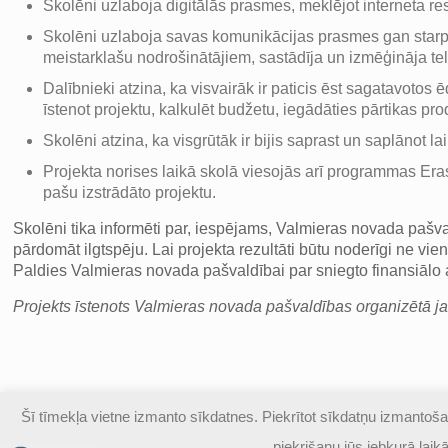
Skolēni uzlaboja digitālās prasmes, meklējot interneta r
Skolēni uzlaboja savas komunikācijas prasmes gan starp 
meistarklašu nodrošinātājiem, sastādīja un izmēģināja tel
Dalībnieki atzina, ka visvairāk ir paticis ēst sagatavotos ēd
īstenot projektu, kalkulēt budžetu, iegādāties pārtikas pro
Skolēni atzina, ka visgrūtāk ir bijis saprast un saplānot l
Projekta norises laikā skolā viesojās arī programmas Er
pašu izstrādāto projektu.
Skolēni tika informēti par, iespējams, Valmieras novada pašv
pārdomāt ilgtspēju. Lai projekta rezultāti būtu noderīgi ne vien
Paldies Valmieras novada pašvaldībai par sniegto finansiālo 
Projekts īstenots Valmieras novada pašvaldības organizētā ja
Šī tīmekļa vietne izmanto sīkdatnes. Piekrītot sīkdatņu izmantošan
© Valmieras Gaujas krasta vidusskola | Visas autortiesības a
piekrišanu jūs jebkurā lai