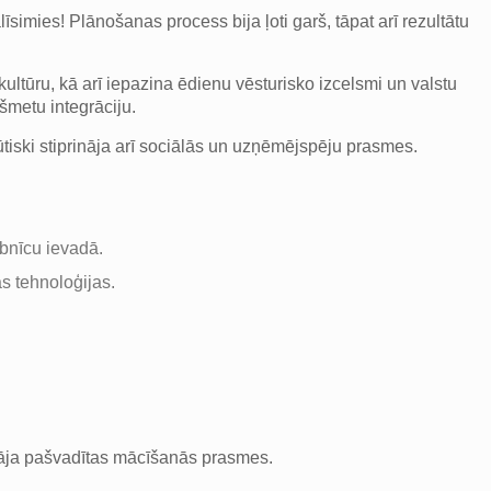
īsimies! Plānošanas process bija ļoti garš, tāpat arī rezultātu
ltūru, kā arī iepazina ēdienu vēsturisko izcelsmi un valstu
kšmetu integrāciju.
ūtiski stiprināja arī sociālās un uzņēmējspēju prasmes.
rbnīcu ievadā.
s tehnoloģijas.
cināja pašvadītas mācīšanās prasmes.