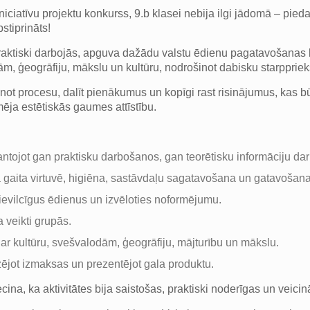
ciatīvu projektu konkurss, 9.b klasei nebija ilgi jādomā – piedal
stiprināts!
aktiski darbojās, apguva dažādu valstu ēdienu pagatavošanas ku
dām, ģeogrāfiju, mākslu un kultūru, nodrošinot dabisku starpprie
ānot procesu, dalīt pienākumus un kopīgi rast risinājumus, kas b
ja estētiskās gaumes attīstību.
mantojot gan praktisku darbošanos, gan teorētisku informāciju da
a gaita virtuvē, higiēna, sastāvdaļu sagatavošana un gatavošana
ievilcīgus ēdienus un izvēloties noformējumu.
 veikti grupās.
 ar kultūru, svešvalodām, ģeogrāfiju, mājturību un mākslu.
izējot izmaksas un prezentējot gala produktu.
ina, ka aktivitātes bija saistošas, praktiski noderīgas un vei