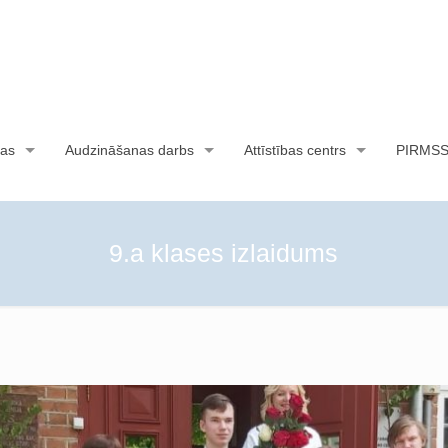
as
Audzināšanas darbs
Attīstības centrs
PIRMS
9.a klases izlaidums