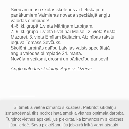
Sveicam mūsu skolas skolēnus ar lieliskajiem
panākumiem Valmieras novada speciālajā angļu
valodas olimpiādē!
4.-6. kl. grupā 1.vieta Mārtiņam Lapiņam.
7.-9. kl. grupā 1.vieta Evelīnai Meisei. 2. vieta Kristai
Mazurei. 3. vieta Emīlam Baltacim. Atzinības rakstu
ieguva Tomass Sevčuks.
Skolēni turpinās dalību Latvijas valsts speciālajā
angļu valodas olimpiādē 24. martā.
Novēlam veiksmi, drosmi un pārliecību par sevi!
Angļu valodas skolotāja Agnese Dzērve
© Valmieras Gaujas krasta vidusskola | Visas
Šī tīmekļa vietne izmanto sīkdatnes. Piekrītot sīkdatņu
autortiesības aizsargātas |
Piekļūstamības
izmantošanai, tiks nodrošināta tīmekļa vietnes optimāla darbība.
paziņojums
Turpinot vietnes apskati, jūs piekrītat, ka izmantosim sīkdatnes
jūsu ierīcē. Savu piekrišanu jūs jebkurā laikā varat atsaukt,