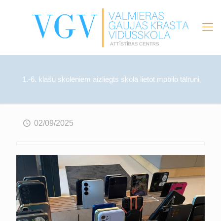
1.-6. klašu skolēniem aizliegts skolā lietot mobilo tālruni
02/09/2025