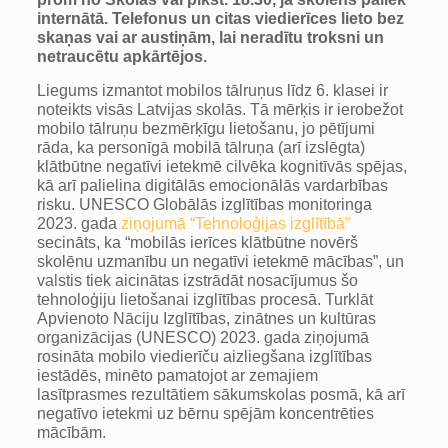
internātā. Telefonus un citas viedierīces lieto bez
skaņas vai ar austiņām, lai neradītu troksni un
netraucētu apkārtējos.
Liegums izmantot mobilos tālruņus līdz 6. klasei ir
noteikts visās Latvijas skolās. Tā mērķis ir ierobežot
mobilo tālruņu bezmērķīgu lietošanu, jo pētījumi
rāda, ka personīgā mobilā tālruņa (arī izslēgta)
klātbūtne negatīvi ietekmē cilvēka kognitīvās spējas,
kā arī palielina digitālās emocionālās vardarbības
risku. UNESCO Globālās izglītības monitoringa
2023. gada
ziņojumā “Tehnoloģijas izglītībā”
secināts, ka “mobilās ierīces klātbūtne novērš
skolēnu uzmanību un negatīvi ietekmē mācības”, un
valstis tiek aicinātas izstrādāt nosacījumus šo
tehnoloģiju lietošanai izglītības procesā. Turklāt
Apvienoto Nāciju Izglītības, zinātnes un kultūras
organizācijas (UNESCO) 2023. gada ziņojumā
rosināta mobilo viedierīču aizliegšana izglītības
iestādēs, minēto pamatojot ar zemajiem
lasītprasmes rezultātiem sākumskolas posmā, kā arī
negatīvo ietekmi uz bērnu spējām koncentrēties
mācībām.