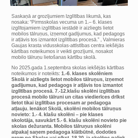
Saskaņā ar grozījumiem Izglītības likumā, kas
nosaka: “Pirmsskolas vecuma un 1.– 6. klases
izglītojamiem izglītības iestādē ir aizliegts lietot
mobilos tālruņus, izņemot gadījumus, kad pedagogs
ir atļāvis tos izmantot izglītības procesā.” , Valmieras
Gaujas krasta vidusskolas-attīstības centra iekšējās
kārtības noteikumos ir veikti grozījumi, nosakot
mobilo tālruņu lietošanas kārtību skolā.
No 2025.gada 1.septembra skolas iekšējās kārtības
noteikumos ir noteikts:
1.-6. klases skolēniem
Skolā ir aizliegts lietot mobilos tālruņus, izņemot
gadījumus, kad pedagogs ir atļāvis tos izmantot
izglītības procesā. 7.-12.klašu skolēni izglītības
procesā mobilo tālruni un citas viedierīces drīkst
lietot tikai izglītības procesam ar pedagoga
atļauju. Ienākot Skolā, skolēni mobilos tālruņus
novieto: 1.- 4. klašu skolēni – pie klases
skolotāja, savukārt 5.- 6. klašu skolēni novieto pie
skolas dežuranta. Mobilos tālruņus skolēni
atpakaļ saņem pedagoga klātbūtnē, dodoties
prom no Skolas vai plkst. 18.30, ja skolēns paliek