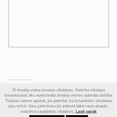
© Valmieras Gaujas krasta vidusskola | Visas
Šī tīmekļa vietne izmanto sīkdatnes. Piekrītot sīkdatņu
autortiesības aizsargātas |
Piekļūstamības
izmantošanai, tiks nodrošināta tīmekļa vietnes optimāla darbība.
paziņojums
Turpinot vietnes apskati, jūs piekrītat, ka izmantosim sīkdatnes
jūsu ierīcē. Savu piekrišanu jūs jebkurā laikā varat atsaukt,
nodzēšot saglabātās sīkdatnes.
Lasīt vairāk