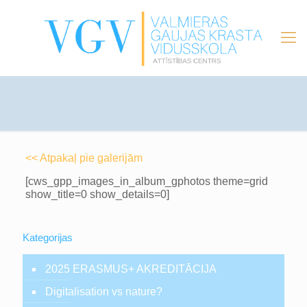
<< Atpakaļ pie galerijām
[cws_gpp_images_in_album_gphotos theme=grid
show_title=0 show_details=0]
Kategorijas
2025 ERASMUS+ AKREDITĀCIJA
Digitalisation vs nature?